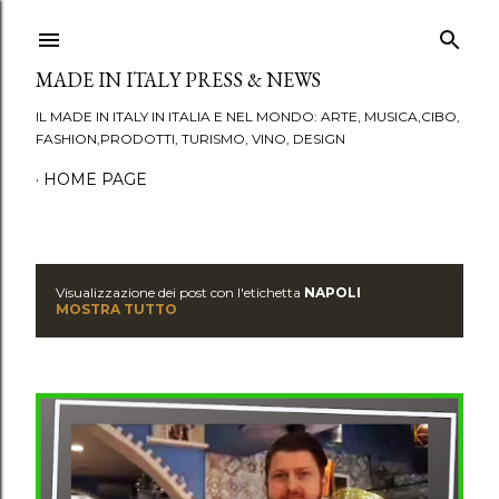
Passa ai contenuti principali
MADE IN ITALY PRESS & NEWS
IL MADE IN ITALY IN ITALIA E NEL MONDO: ARTE, MUSICA,CIBO,
FASHION,PRODOTTI, TURISMO, VINO, DESIGN
HOME PAGE
Visualizzazione dei post con l'etichetta
NAPOLI
P
MOSTRA TUTTO
o
s
t