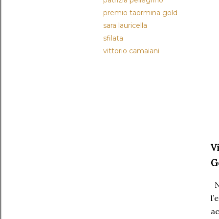
patrizia pellegrino
premio taormina gold
sara lauricella
sfilata
vittorio camaiani
V
G
N
l’
a