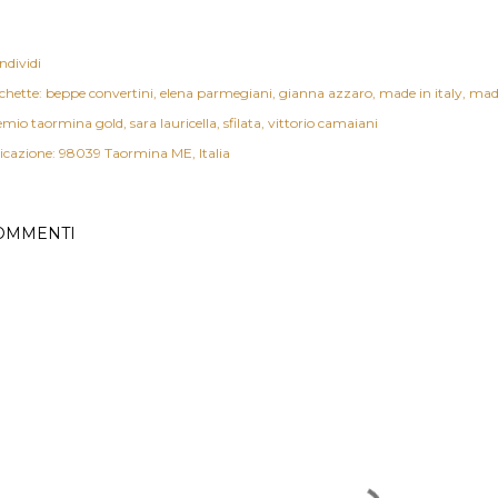
ndividi
chette:
beppe convertini
elena parmegiani
gianna azzaro
made in italy
made
emio taormina gold
sara lauricella
sfilata
vittorio camaiani
icazione:
98039 Taormina ME, Italia
OMMENTI