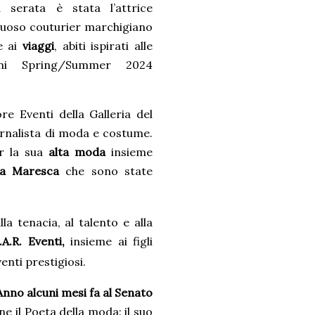
a serata è stata l’attrice
ntuoso couturier marchigiano
e ai
viaggi
, abiti ispirati alle
i Spring/Summer 2024
ore Eventi della Galleria del
rnalista di moda e costume.
r la sua
alta moda
insieme
ca Maresca
che sono state
a tenacia, al talento e alla
.A.R. Eventi,
insieme ai figli
enti prestigiosi.
Anno alcuni mesi fa al Senato
ne il Poeta della moda: il suo