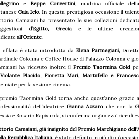
llegrino
e
Beppe Convertini
, madrina ufficiale dell
atanese
Guia Ielo
. In questa prestigiosa occasione il tale
ttorio Camaiani ha presentato le sue collezioni dedicat
uggestioni
d’Egitto, Grecia
e le ultime creazion
edicate
all’Oriente
.
 sfilata è stata introdotta da
Elena Parmegiani,
Dirett
rdinale Colonna e Coffee House di Palazzo Colonna e gio
maiani ha ricevuto inoltre il
Premio Taormina Gold
pe
a
Violante Placido, Fioretta Mari, Martufello e Frances
emiate per la sezione cinema.
 premio Taormina Gold torna anche quest’anno grazie all
ofessionalità dell’ideatrice
Gianna Azzaro
che con la
G
essia e Rosario Rapisarda, si conferma organizzatrice di ev
ttorio Camaiani, già insignito del Premio Marchigiano dell'
lla Repubblica Italiana,
è stato definito in più di un’occasio