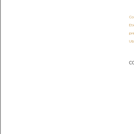
Co
Eti
pr
Ub
C