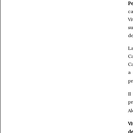
Pe
c
Vi
s
d
La
Ca
Ca
pr
Il
pr
Al
Vi
de