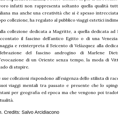
voro infatti non rappresenta soltanto quella qualità tutt
aliana ma anche una creatività che si è spesso intrecciata
po collezione, ha regalato al pubblico viaggi estetici indime
lla collezione dedicata a Magritte, a quella dedicata ad
ccontato il fascino dell’antico Egitto o di una Venezia
aggia e reinterpreta il Seicento di Velàzquez alla dedica
elebrazione del fascino androgino di Marlene Dietr
l’evocazione di un Oriente senza tempo, la moda di Vi
ado di stupire.
 sue collezioni rispondono all’esigenza dello stilista di r
suoi viaggi mentali tra passato e presente che lo spin
ntani per geografia ed epoca ma che vengono poi tradotti
tualità.
. Credits: Salvo Arcidiacono