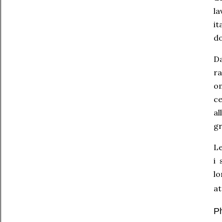
la
it
do
Da
ra
om
c
al
gr
Le
i 
lo
at
Ph