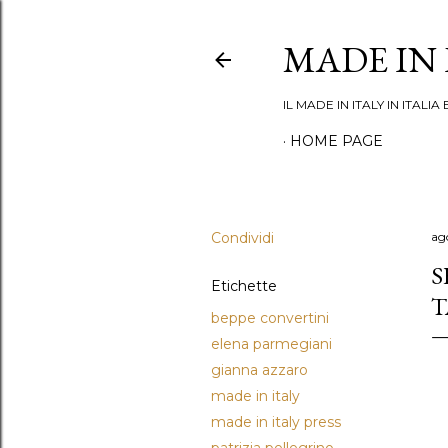
MADE IN 
IL MADE IN ITALY IN ITAL
HOME PAGE
Condividi
ag
S
Etichette
T
beppe convertini
elena parmegiani
gianna azzaro
made in italy
made in italy press