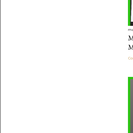
ma
M
M
Co