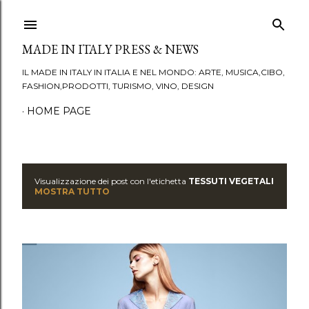
Passa ai contenuti principali
MADE IN ITALY PRESS & NEWS
IL MADE IN ITALY IN ITALIA E NEL MONDO: ARTE, MUSICA,CIBO,
FASHION,PRODOTTI, TURISMO, VINO, DESIGN
HOME PAGE
Visualizzazione dei post con l'etichetta
TESSUTI VEGETALI
P
MOSTRA TUTTO
o
s
t