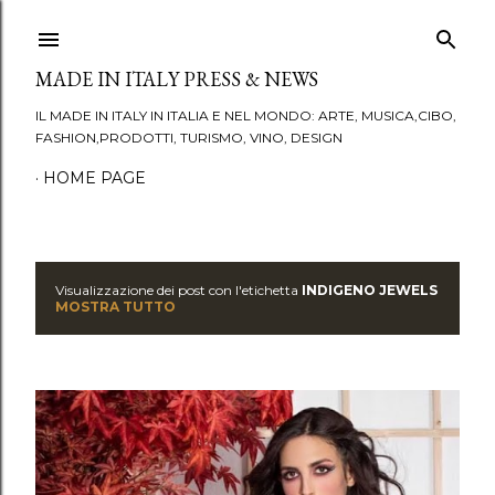
Passa ai contenuti principali
MADE IN ITALY PRESS & NEWS
IL MADE IN ITALY IN ITALIA E NEL MONDO: ARTE, MUSICA,CIBO,
FASHION,PRODOTTI, TURISMO, VINO, DESIGN
HOME PAGE
Visualizzazione dei post con l'etichetta
INDIGENO JEWELS
P
MOSTRA TUTTO
o
s
t