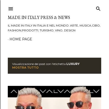
Passa ai contenuti principali
MADE IN ITALY PRESS & NEWS
IL MADE IN ITALY IN ITALIA E NEL MONDO: ARTE, MUSICA,CIBO,
FASHION,PRODOTTI, TURISMO, VINO, DESIGN
HOME PAGE
Visualizzazione dei post con l'etichetta
LUXURY
P
MOSTRA TUTTO
o
s
t