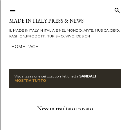
Passa ai contenuti principali
MADE IN ITALY PRESS & NEWS
IL MADE IN ITALY IN ITALIA E NEL MONDO: ARTE, MUSICA,CIBO,
FASHION,PRODOTTI, TURISMO, VINO, DESIGN
HOME PAGE
Visualizzazione dei post con l'etichetta
SANDALI
P
MOSTRA TUTTO
o
s
Nessun risultato trovato
t